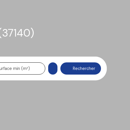
(37140)
Rechercher
urface min (m²)