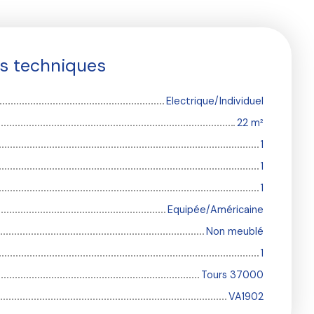
es techniques
Electrique/Individuel
22
m²
1
1
1
Equipée/Américaine
Non meublé
1
Tours 37000
VA1902