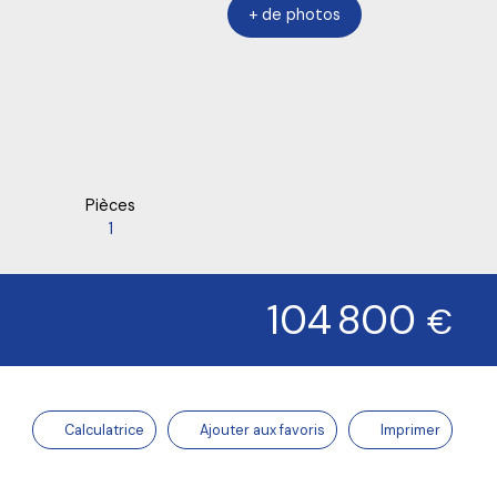
+ de photos
Pièces
1
104 800
€
Calculatrice
Ajouter aux favoris
Imprimer