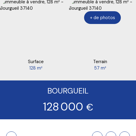
+ de photos
Surface
Terrain
128
m²
57
m²
BOURGUEIL
128 000
€