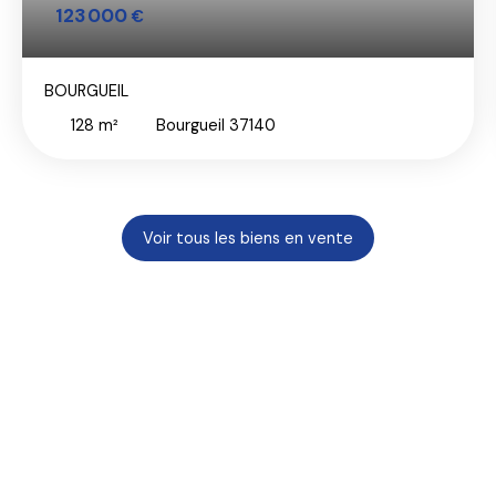
123 000
€
BOURGUEIL
128
m²
Bourgueil 37140
Voir tous les biens en vente