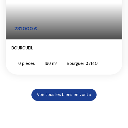
231 000
€
BOURGUEIL
6
pièces
166
m²
Bourgueil 37140
Voir tous les biens en vente