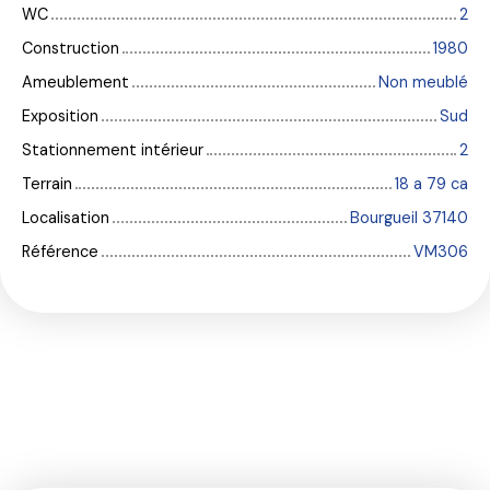
WC
2
Construction
1980
Ameublement
Non meublé
Exposition
Sud
Stationnement intérieur
2
Terrain
18 a 79 ca
Localisation
Bourgueil 37140
Référence
VM306