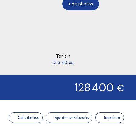
+ de photos
Terrain
13 a 40 ca
128 400
€
Calculatrice
Ajouter aux favoris
Imprimer