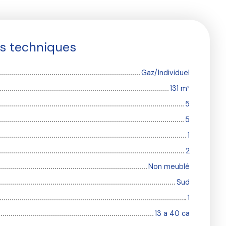
es techniques
Gaz/Individuel
131
m²
5
5
1
2
Non meublé
Sud
1
13 a 40 ca